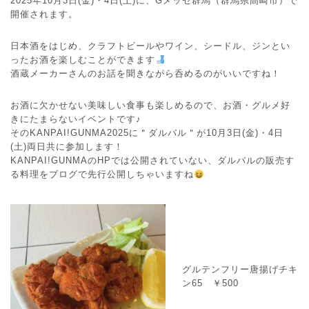
2025年10月3日(金)・4日(土)に、Gメッセ群馬（群馬県高崎市）で
開催されます。
日本酒をはじめ、クラフトビールやワイン、シードル、ジンとい
ったお酒を楽しむことができます
酒蔵メーカーさんのお話を聞きながら呑めるのがいいですね！
お酒に欠かせない美味しい食事も楽しめるので、お酒・グルメ好
きにたまらないイベントです♪
そのKANPAI!GUNMA2025に＂ダルバル＂が10月3日(金)・4日
(土)両日共に参加します！
KANPAI!GUNMAのHPでは公開されていない、ダルバルの販売す
る料理をブログで先行公開しちゃいますね
グルテンフリー唐揚げチキ
ン65 ￥500