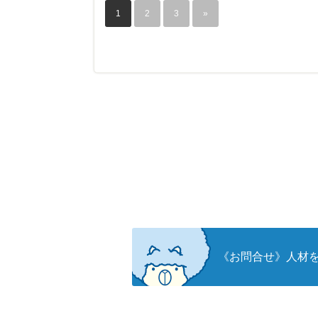
1
2
3
»
《お問合せ》人材