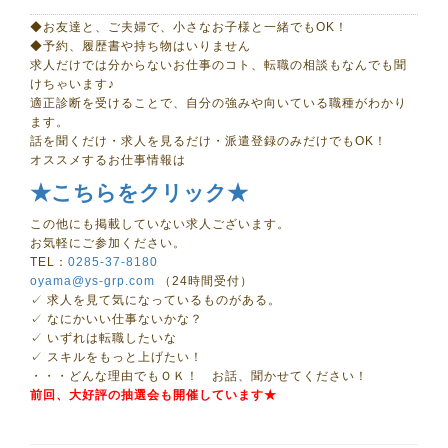
◆お友達と、ご夫婦で、小さなお子様と一緒でもOK！
◆予約、履歴書や持ち物はいりません
求人だけでは分からないお仕事のコト、転職の相談もなんでも聞
けちゃいます♪
適正診断を受けることで、自分の強みや向いている職種がわかり
ます。
話を聞くだけ・求人を見るだけ・派遣登録のみだけでもOK！
オススメするお仕事情報は
★こちらをクリック★
この他にも掲載していない求人ございます。
お気軽にご参加ください。
TEL：
0285-37-8180
oyama@ys-grp.com
（24時間受付）
✓ 求人を見て気になっているものがある。
✓ なにかいい仕事ないかな？
✓ いずれは転職したいな
✓ スキルをもっと上げたい！
・・・どんな理由でもＯＫ！ お話、聞かせてください！
前回、大好評の抽選会も開催しています★