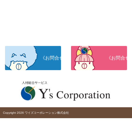
《お問合せ》人材をお探しの企業さま
《お問合せ
Copyright 2026 ワイズコーポレーション株式会社