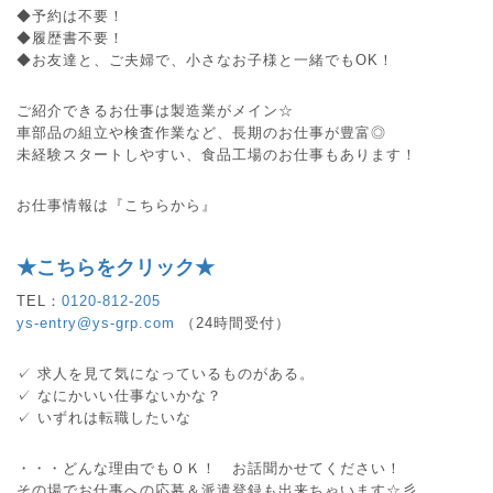
◆予約は不要！
◆履歴書不要！
◆お友達と、ご夫婦で、小さなお子様と一緒でもOK！
ご紹介できるお仕事は製造業がメイン☆
車部品の組立や検査作業など、長期のお仕事が豊富◎
未経験スタートしやすい、食品工場のお仕事もあります！
お仕事情報は『こちらから』
★こちらをクリック★
TEL：
0120-812-205
ys-entry@ys-grp.com
（24時間受付）
✓ 求人を見て気になっているものがある。
✓ なにかいい仕事ないかな？
✓ いずれは転職したいな
・・・どんな理由でもＯＫ！ お話聞かせてください！
その場でお仕事への応募＆派遣登録も出来ちゃいます☆彡