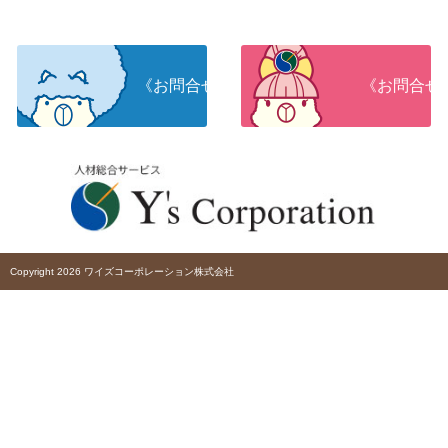
《お問合せ》人材をお探しの企業さま
《お問合せ
Copyright 2026 ワイズコーポレーション株式会社